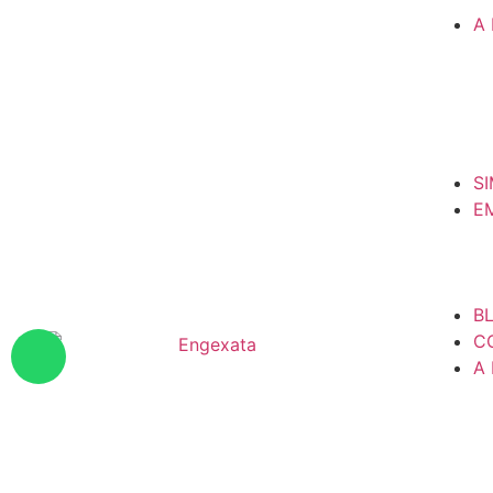
A
S
E
B
C
A