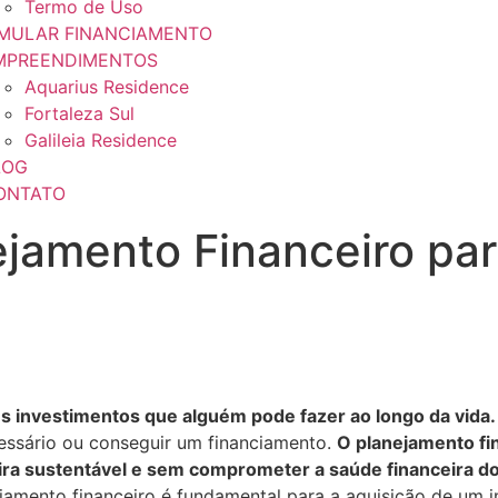
Termo de Uso
IMULAR FINANCIAMENTO
MPREENDIMENTOS
Aquarius Residence
Fortaleza Sul
Galileia Residence
LOG
ONTATO
ejamento Financeiro par
s investimentos que alguém pode fazer ao longo da vida.
cessário ou conseguir um financiamento.
O planejamento fin
eira sustentável e sem comprometer a saúde financeira d
ejamento financeiro é fundamental para a aquisição de um i